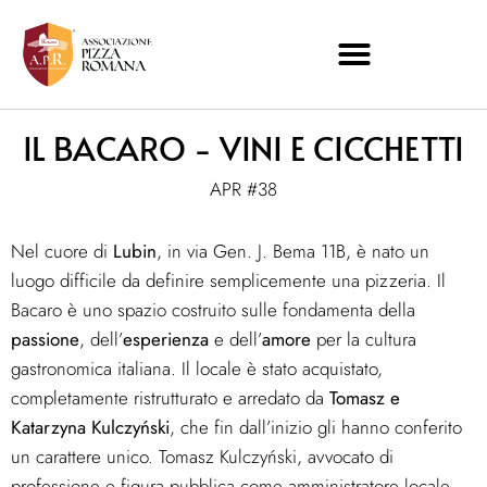
IL BACARO - VINI E CICCHETTI
APR #38
Nel cuore di
Lubin
, in via Gen. J. Bema 11B, è nato un
luogo difficile da definire semplicemente una pizzeria. Il
Bacaro è uno spazio costruito sulle fondamenta della
passione
, dell’
esperienza
e dell’
amore
per la cultura
gastronomica italiana. Il locale è stato acquistato,
completamente ristrutturato e arredato da
Tomasz e
Katarzyna Kulczyński
, che fin dall’inizio gli hanno conferito
un carattere unico. Tomasz Kulczyński, avvocato di
professione e figura pubblica come amministratore locale,