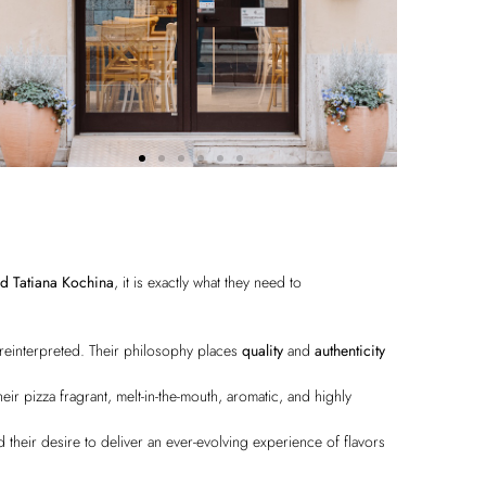
d Tatiana Kochina
, it is exactly what they need to
reinterpreted.
Their philosophy places
quality
and
authenticity
eir pizza fragrant, melt-in-the-mouth, aromatic,
and highly
d their desire to deliver an ever-e
volving experience of flavors