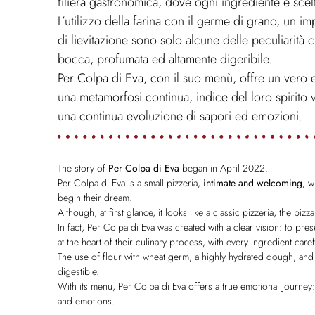
filiera gastronomica, dove
ogni ingrediente è scel
L’utilizzo della farina con il germe di grano, un i
di lievitazione sono solo alcune delle peculiarità
bocca, profumata ed altamente digeribile.
Per Colpa di Eva, con il suo menù, offre un vero
una
metamorfosi continua, indice del loro spirito 
una continua evoluzione di sapori ed emozioni.
The story of
Per Colpa di Eva
began in April 2022.
Per Colpa di Eva is a small pizzeria,
intimate and welcoming
, w
begin their dream.
Although, at first glance, it looks like a classic pizzeria, the pizz
In fact, Per Colpa di Eva was created with a clear vision: to pr
at the heart of their culinary process, with every
ingredient caref
The use of flour with wheat germ, a highly hydrated dough, and
digestible.
With its menu, Per Colpa di Eva offers a true emotional journey
and emotions.