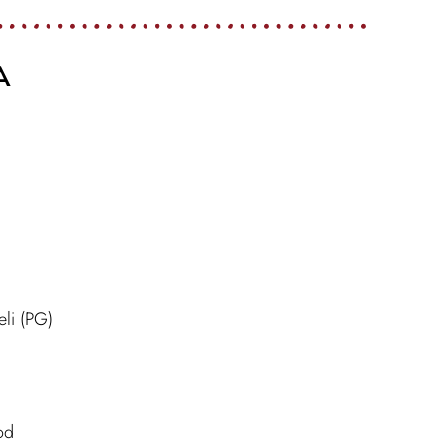
A
li (PG)
od