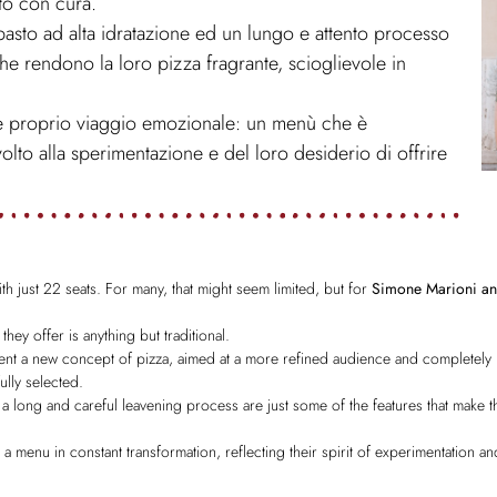
to con cura.
mpasto ad alta idratazione ed un lungo e attento
processo
 che rendono la loro pizza fragrante,
scioglievole in
 e proprio viaggio emozionale: un menù che è
volto alla sperimentazione e del loro desiderio di
offrire
ith just 22 seats. For many, that
might seem limited, but for
Simone Marioni an
a they offer is anything but
traditional.
esent a new concept of pizza, aimed
at a more refined audience and completely 
ully selected.
 a long and careful leavening
process are just some of the features that make th
: a menu in constant
transformation, reflecting their spirit of experimentation an