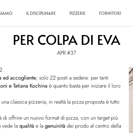
 SIAMO
IL DISCIPLINARE
PIZZERIE
FORNITORI
PER COLPA DI EVA
APR #37
2.
a ed accogliente
; solo 22 posti a sedere: per tanti
ni e Tatiana Kochina
è quanto basta per iniziare
il loro
 una classica pizzeria, in realtà la pizza proposta è
tutto
tà di offrire un nuovo format di pizza, con un
target più
ia vede la
qualità
e la
genuinità
dei prodo al centro della